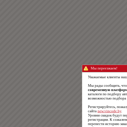
Мы переезжаем!
Уважаемые клиенты наш
Мы рады сообщить, чт
современную платфор
каталоги по подбору авт
возможностью подбора п
Регистрируйтесь, пожал
сайта
new.vincode.by
.
Уровни скидок будут п
регистрации. К сожале
перенести историю зака