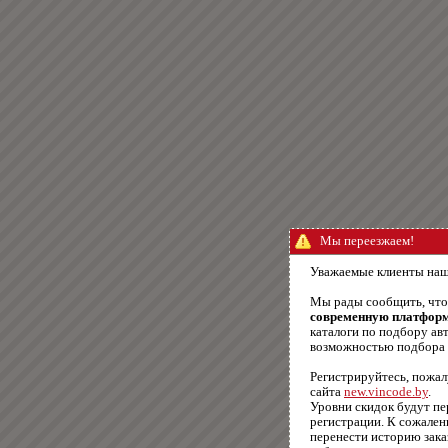
Мы переезжаем!
Уважаемые клиенты наш
Мы рады сообщить, чт
современную платфор
каталоги по подбору авт
возможностью подбора п
Регистрируйтесь, пожал
сайта
new.vincode.by
.
Уровни скидок будут п
регистрации. К сожале
перенести историю зака