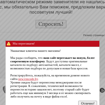
 автоматическом режиме заменители не нашлись
с, мы обязательно Вам поможем, предложим вар
посоветуем лучший!
Размер страницы:
Мы переезжаем!
Уважаемые клиенты нашего магазина!
Мы рады сообщить, что
наш сайт переезжает на новую, более
современную платформу
. Будут доступны оригинальные
каталоги по подбору автозапчастей, каталоги масел, с
возможностью подбора по допускам и новая база кроссов.
Регистрируйтесь, пожалуйста, на временном домене нового
сайта
new.vincode.by
.
Уровни скидок будут перенесены менеджерами после
регистрации. К сожалению, технической возможности
перенести историю заказов нет, поэтому старый сайт будет
работать еще как минимум 3 месяца и ее можно скопировать
либо получить на почту в виде файла excel.