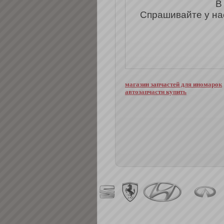
В
Спрашивайте у на
магазин запчастей для иномарок
автозапчасти купить