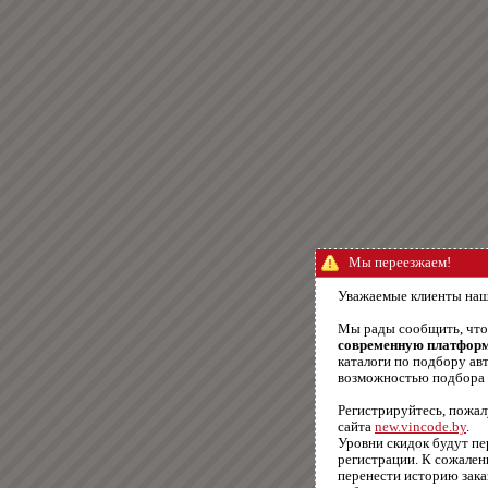
Мы переезжаем!
Уважаемые клиенты наш
Мы рады сообщить, чт
современную платфор
каталоги по подбору авт
возможностью подбора п
Регистрируйтесь, пожал
сайта
new.vincode.by
.
Уровни скидок будут п
регистрации. К сожале
перенести историю зака