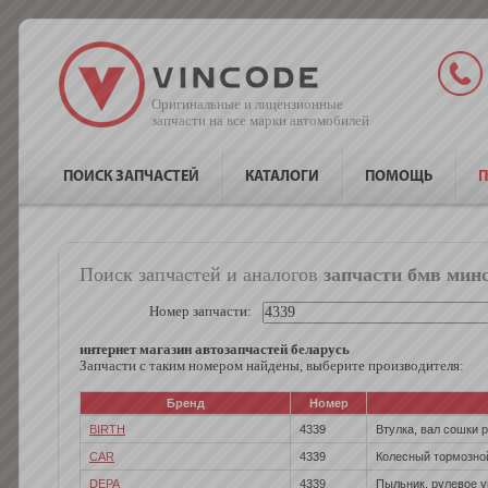
Оригинальные и лицензионные
запчасти на все марки автомобилей
ПОИСК ЗАПЧАСТЕЙ
КАТАЛОГИ
ПОМОЩЬ
П
Поиск запчастей и аналогов
запчасти бмв мин
Номер запчасти:
интернет магазин автозапчастей беларусь
Запчасти с таким номером найдены, выберите производителя:
Бренд
Номер
BIRTH
4339
Втулка, вал сошки 
CAR
4339
Колесный тормозно
DEPA
4339
Пыльник, рулевое 