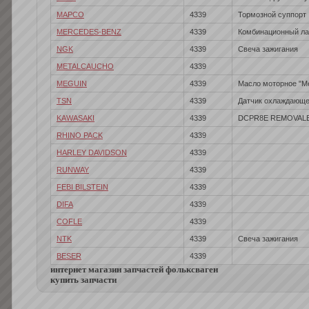
MAPCO
4339
Тормозной суппорт
MERCEDES-BENZ
4339
Комбинационный лак
NGK
4339
Свеча зажигания
METALCAUCHO
4339
MEGUIN
4339
Масло моторное "Me
TSN
4339
Датчик охлаждающе
KAWASAKI
4339
DCPR8E REMOVALB
RHINO PACK
4339
HARLEY DAVIDSON
4339
RUNWAY
4339
FEBI BILSTEIN
4339
DIFA
4339
COFLE
4339
NTK
4339
Свеча зажигания
BESER
4339
интернет магазин запчастей фольксваген
купить запчасти