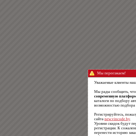
Мы переезжаем!
Уважаемые клиенты наш
Мы рады сообщить, чт
современную платфор
каталоги по подбору авт
возможностью подбора п
Регистрируйтесь, пожал
сайта
new.vincode.by
.
Уровни скидок будут п
регистрации. К сожале
перенести историю зака