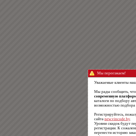
Мы переезжаем!
Уважаемые клиенты наш
Мы рады сообщить, чт
современную платфор
каталоги по подбору авт
возможностью подбора п
Регистрируйтесь, пожал
сайта
new.vincode.by
.
Уровни скидок будут п
регистрации. К сожале
перенести историю зака