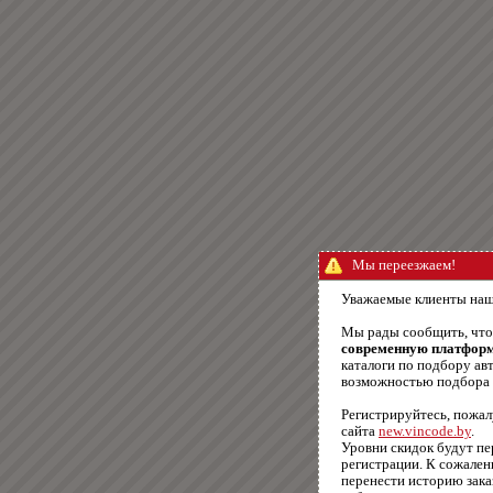
Мы переезжаем!
Уважаемые клиенты наш
Мы рады сообщить, чт
современную платфор
каталоги по подбору авт
возможностью подбора п
Регистрируйтесь, пожал
сайта
new.vincode.by
.
Уровни скидок будут п
регистрации. К сожале
перенести историю зака