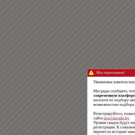
Мы переезжаем!
Уважаемые клиенты наш
Мы рады сообщить, чт
современную платфор
каталоги по подбору авт
возможностью подбора п
Регистрируйтесь, пожал
сайта
new.vincode.by
.
Уровни скидок будут п
регистрации. К сожале
перенести историю зака