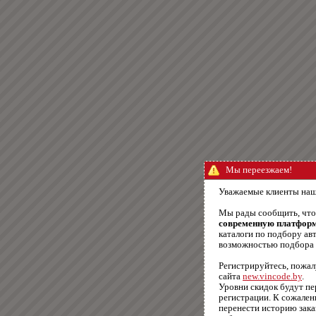
Мы переезжаем!
Уважаемые клиенты наш
Мы рады сообщить, чт
современную платфор
каталоги по подбору авт
возможностью подбора п
Регистрируйтесь, пожал
сайта
new.vincode.by
.
Уровни скидок будут п
регистрации. К сожале
перенести историю зака