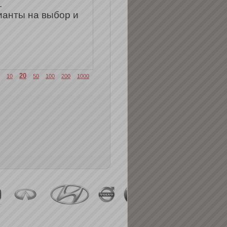
.
ианты на выбор и
20
10
50
100
200
1000