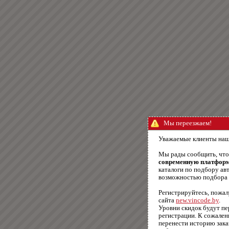
Мы переезжаем!
Уважаемые клиенты наш
Мы рады сообщить, чт
современную платфор
каталоги по подбору авт
возможностью подбора п
Регистрируйтесь, пожал
сайта
new.vincode.by
.
Уровни скидок будут п
регистрации. К сожале
перенести историю зака