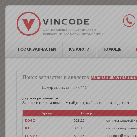
Оригинальные и лицензионные
запчасти на все марки автомобилей
ПОИСК ЗАПЧАСТЕЙ
КАТАЛОГИ
ПОМОЩЬ
П
Поиск запчастей и аналогов
магазин автозапч
Номер запчасти:
дэу эсперо запчасти
Запчасти с таким номером найдены, выберите производителя:
Бренд
Номер
BOGE
302115
Комплект ходовой ч
IPD
302115
Комплект подшипник
LÖBRO
302115
Шарнирный комплект