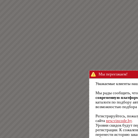
Мы переезжаем!
Уважаемые клиенты наш
Мы рады сообщить, чт
современную платфор
каталоги по подбору авт
возможностью подбора п
Регистрируйтесь, пожал
сайта
new.vincode.by
.
Уровни скидок будут п
регистрации. К сожале
перенести историю зака