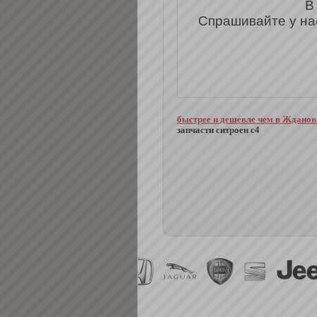
В
Спрашивайте у на
быстрее и дешевле чем в Ждано
запчасти ситроен с4