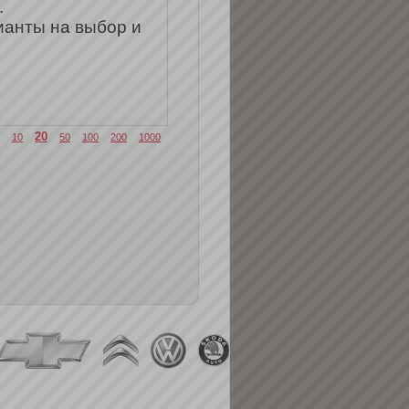
.
ианты на выбор и
20
10
50
100
200
1000