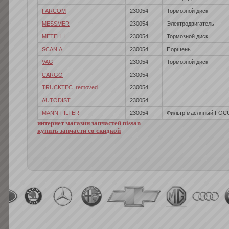
FARCOM
230054
Тормозной диск
MESSMER
230054
Электродвигатель
METELLI
230054
Тормозной диск
SCANIA
230054
Поршень
VAG
230054
Тормозной диск
CARGO
230054
TRUCKTEC_removed
230054
AUTODIST
230054
MANN-FILTER
230054
Фильтр масляный FOCU
интернет магазин запчастей nissan
купить запчасти со скидкой