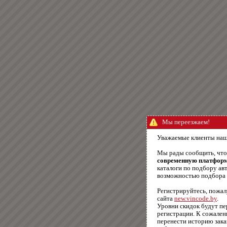
Мы переезжаем!
Уважаемые клиенты наш
Мы рады сообщить, чт
современную платфор
каталоги по подбору авт
возможностью подбора п
Регистрируйтесь, пожал
сайта
new.vincode.by
.
Уровни скидок будут п
регистрации. К сожале
перенести историю зака