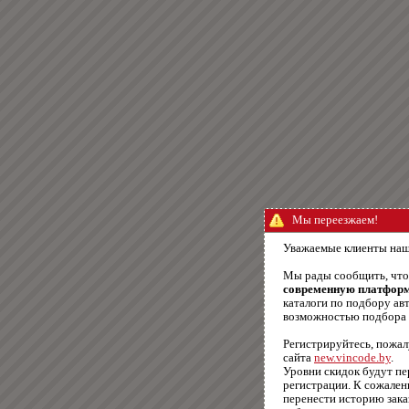
Мы переезжаем!
Уважаемые клиенты наш
Мы рады сообщить, чт
современную платфор
каталоги по подбору авт
возможностью подбора п
Регистрируйтесь, пожал
сайта
new.vincode.by
.
Уровни скидок будут п
регистрации. К сожале
перенести историю зака