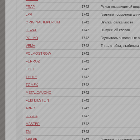
FRAP
1742
Рычаг независимой подв
LPR
1742
Главный тормозной цил
ORIGINAL IMPERIUM
1742
Втулка, балка моста
OSVAT
1742
Выпускной клапан
POLMO
1742
Глушитель выхлопных г
VEMA
1742
Тяга / стойка, стабилиза
POLMOSTROW
1742
FERROZ
1742
EDEX
1742
THULE
1742
TOMEX
1742
METALCAUCHO
1742
FEBI BILSTEIN
1742
ABRO
1742
OSSCA
1742
MASTER
1742
ZM
1742
AP/LPR
1742
Главный тормозной цилин