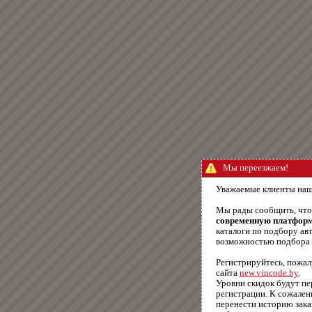
Мы переезжаем!
Уважаемые клиенты наш
Мы рады сообщить, чт
современную платфор
каталоги по подбору авт
возможностью подбора п
Регистрируйтесь, пожал
сайта
new.vincode.by
.
Уровни скидок будут п
регистрации. К сожале
перенести историю зака