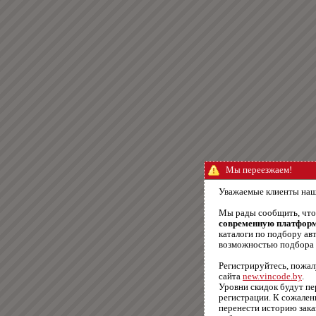
Мы переезжаем!
Уважаемые клиенты наш
Мы рады сообщить, чт
современную платфор
каталоги по подбору авт
возможностью подбора п
Регистрируйтесь, пожал
сайта
new.vincode.by
.
Уровни скидок будут п
регистрации. К сожале
перенести историю зака