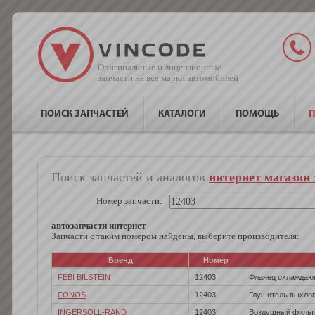
Оригинальные и лицензионные
запчасти на все марки автомобилей
ПОИСК ЗАПЧАСТЕЙ
КАТАЛОГИ
ПОМОЩЬ
П
Поиск запчастей и аналогов
интернет магазин 
Номер запчасти:
автозапчасти интернет
Запчасти с таким номером найдены, выберите производителя:
Бренд
Номер
FEBI BILSTEIN
12403
Фланец охлаждаю
FONOS
12403
Глушитель выхлоп
INGERSOLL-RAND
12403
Воздушный фильт