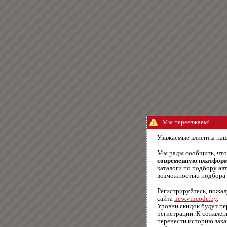
Мы переезжаем!
Уважаемые клиенты наш
Мы рады сообщить, чт
современную платфор
каталоги по подбору авт
возможностью подбора п
Регистрируйтесь, пожал
сайта
new.vincode.by
.
Уровни скидок будут п
регистрации. К сожале
перенести историю зака