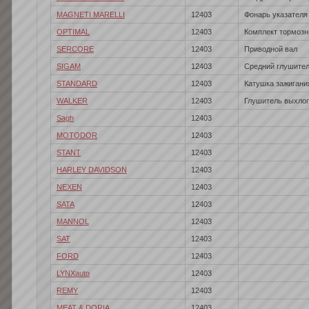
MAGNETI MARELLI
12403
Фонарь указателя
OPTIMAL
12403
Комплект тормозн
SERCORE
12403
Приводной вал
SIGAM
12403
Средний глушител
STANDARD
12403
Катушка зажигани
WALKER
12403
Глушитель выхлоп
Sagh
12403
MOTODOR
12403
STANT
12403
HARLEY DAVIDSON
12403
NEXEN
12403
SATA
12403
MANNOL
12403
SAT
12403
FORD
12403
LYNXauto
12403
REMY
12403
MEAT & DORIA
12403