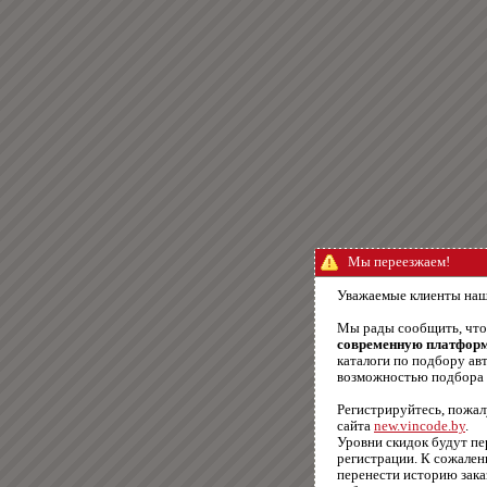
Мы переезжаем!
Уважаемые клиенты наш
Мы рады сообщить, чт
современную платфор
каталоги по подбору авт
возможностью подбора п
Регистрируйтесь, пожал
сайта
new.vincode.by
.
Уровни скидок будут п
регистрации. К сожале
перенести историю зака