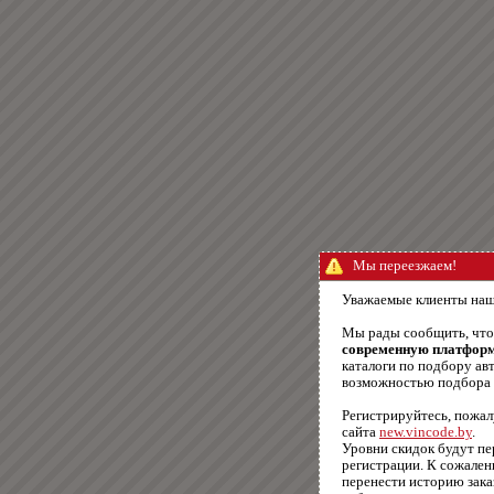
Мы переезжаем!
Уважаемые клиенты наш
Мы рады сообщить, чт
современную платфор
каталоги по подбору авт
возможностью подбора п
Регистрируйтесь, пожал
сайта
new.vincode.by
.
Уровни скидок будут п
регистрации. К сожале
перенести историю зака