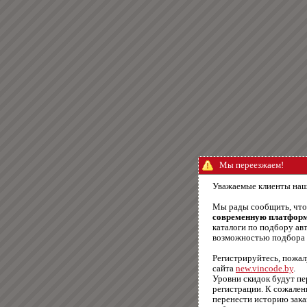
Мы переезжаем!
Уважаемые клиенты наш
Мы рады сообщить, чт
современную платфор
каталоги по подбору авт
возможностью подбора п
Регистрируйтесь, пожал
сайта
new.vincode.by
.
Уровни скидок будут п
регистрации. К сожале
перенести историю зака