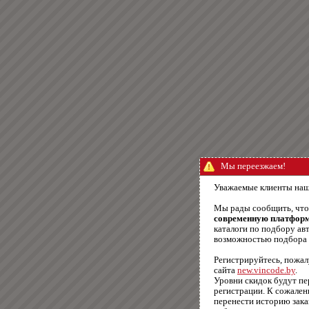
Мы переезжаем!
Уважаемые клиенты наш
Мы рады сообщить, чт
современную платфор
каталоги по подбору авт
возможностью подбора п
Регистрируйтесь, пожал
сайта
new.vincode.by
.
Уровни скидок будут п
регистрации. К сожале
перенести историю зака