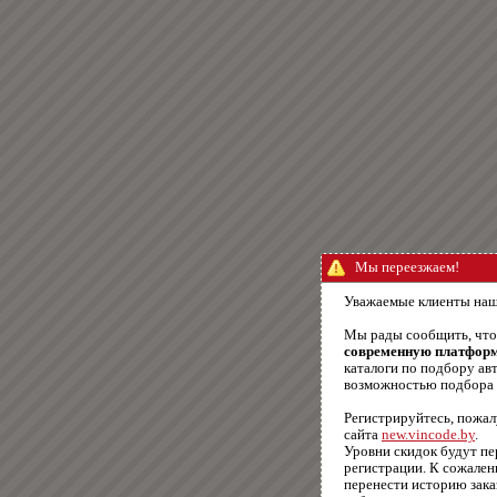
Мы переезжаем!
Уважаемые клиенты наш
Мы рады сообщить, чт
современную платфор
каталоги по подбору авт
возможностью подбора п
Регистрируйтесь, пожал
сайта
new.vincode.by
.
Уровни скидок будут п
регистрации. К сожале
перенести историю зака