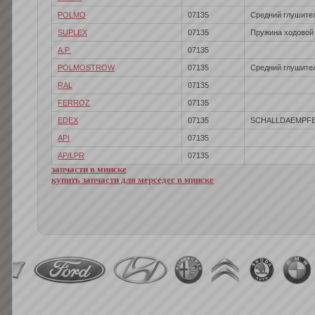
POLMO
07135
Средний глушите
SUPLEX
07135
Пружина ходовой
A.P.
07135
POLMOSTROW
07135
Средний глушите
RAL
07135
FERROZ
07135
EDEX
07135
SCHALLDAEMPF
API
07135
AP/LPR
07135
запчасти в минске
купить запчасти для мерседес в минске