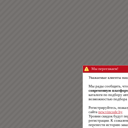
Мы переезжаем!
Уважаемые клиенты наш
Мы рады сообщить, чт
современную платфор
каталоги по подбору авт
возможностью подбора п
Регистрируйтесь, пожал
сайта
new.vincode.by
.
Уровни скидок будут п
регистрации. К сожале
перенести историю зака