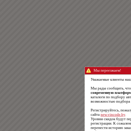
Мы переезжаем!
Уважаемые клиенты наш
Мы рады сообщить, чт
современную платфор
каталоги по подбору авт
возможностью подбора п
Регистрируйтесь, пожал
сайта
new.vincode.by
.
Уровни скидок будут п
регистрации. К сожале
перенести историю зака