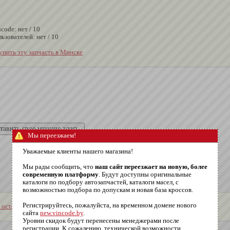
code: нет / 10
ьзователей: нет / 10
купить эту запчасть в Минске
Мы переезжаем!
Уважаемые клиенты нашего магазина!
Мы рады сообщить, что
наш сайт переезжает на новую, более
современную платформу
. Будут доступны оригинальные
каталоги по подбору автозапчастей, каталоги масел, с
возможностью подбора по допускам и новая база кроссов.
Регистрируйтесь, пожалуйста, на временном домене нового
 оставить отзыв
сайта
new.vincode.by
.
Уровни скидок будут перенесены менеджерами после
регистрации. К сожалению, технической возможности