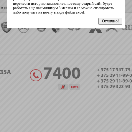
перенести историю заказов нет, поэтому старый сайт будет
 в минске
работать еще как минимум 3 месяца и ее можно скопировать
либо получить на почту в виде файла excel.
7400
+ 375 17 347-75
35А
+ 375 29 11-99-
+ 375 29 11-99-
+ 375 29 323-93