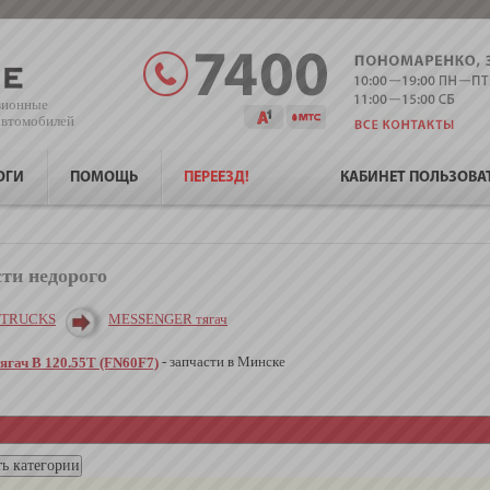
зионные
 автомобилей
ОГИ
ПОМОЩЬ
ПЕРЕЕЗД!
КАБИНЕТ ПОЛЬЗОВА
сти недорого
 TRUCKS
MESSENGER тягач
- запчасти в Минске
ач B 120.55T (FN60F7)