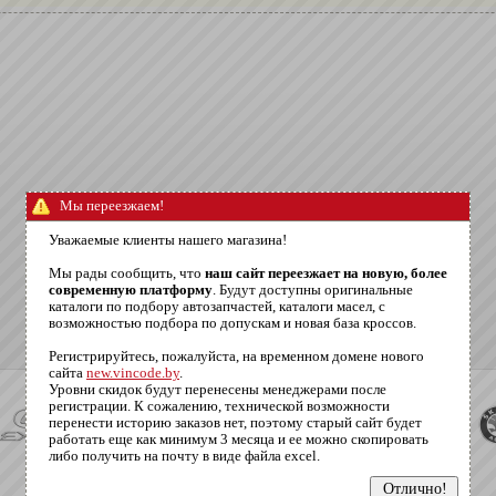
Мы переезжаем!
Уважаемые клиенты нашего магазина!
Мы рады сообщить, что
наш сайт переезжает на новую, более
современную платформу
. Будут доступны оригинальные
каталоги по подбору автозапчастей, каталоги масел, с
возможностью подбора по допускам и новая база кроссов.
Регистрируйтесь, пожалуйста, на временном домене нового
сайта
new.vincode.by
.
Уровни скидок будут перенесены менеджерами после
регистрации. К сожалению, технической возможности
перенести историю заказов нет, поэтому старый сайт будет
работать еще как минимум 3 месяца и ее можно скопировать
либо получить на почту в виде файла excel.