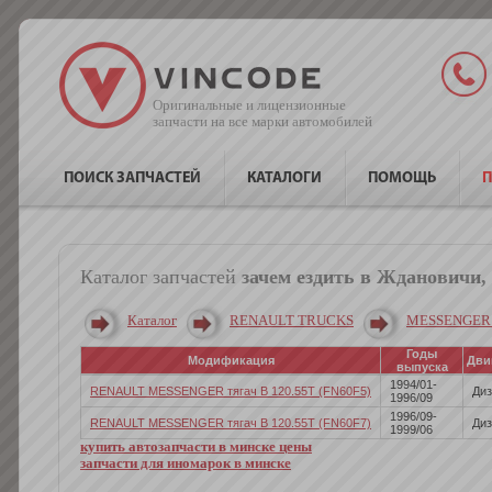
Оригинальные и лицензионные
запчасти на все марки автомобилей
ПОИСК ЗАПЧАСТЕЙ
КАТАЛОГИ
ПОМОЩЬ
П
Каталог запчастей
зачем ездить в Ждановичи,
Каталог
RENAULT TRUCKS
MESSENGER 
Годы
Модификация
Дви
выпуска
1994/01-
RENAULT MESSENGER тягач B 120.55T (FN60F5)
Диз
1996/09
1996/09-
RENAULT MESSENGER тягач B 120.55T (FN60F7)
Диз
1999/06
купить автозапчасти в минске цены
запчасти для иномарок в минске