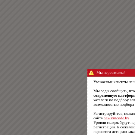
Мы переезжаем!
Уважаемые клиенты наш
Мы рады сообщить, чт
современную платфор
каталоги по подбору авт
возможностью подбора п
Регистрируйтесь, пожал
сайта
new.vincode.by
.
Уровни скидок будут п
регистрации. К сожале
перенести историю зака