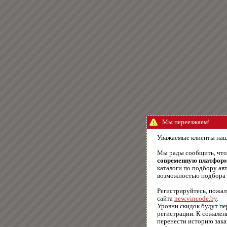
Мы переезжаем!
Уважаемые клиенты наш
Мы рады сообщить, чт
современную платфор
каталоги по подбору авт
возможностью подбора п
Регистрируйтесь, пожал
сайта
new.vincode.by
.
Уровни скидок будут п
регистрации. К сожале
перенести историю зака