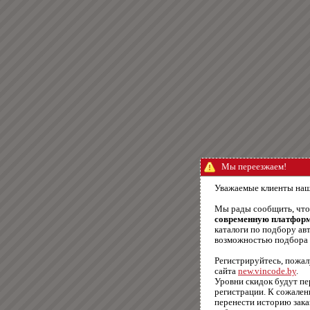
Мы переезжаем!
Уважаемые клиенты наш
Мы рады сообщить, чт
современную платфор
каталоги по подбору авт
возможностью подбора п
Регистрируйтесь, пожал
сайта
new.vincode.by
.
Уровни скидок будут п
регистрации. К сожале
перенести историю зака