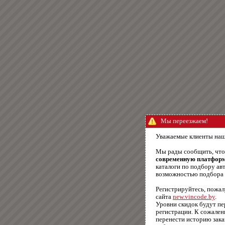
Мы переезжаем!
Уважаемые клиенты наш
Мы рады сообщить, чт
современную платфор
каталоги по подбору авт
возможностью подбора п
Регистрируйтесь, пожал
сайта
new.vincode.by
.
Уровни скидок будут п
регистрации. К сожале
перенести историю зака