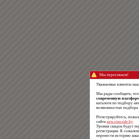
Мы переезжаем!
Уважаемые клиенты наш
Мы рады сообщить, чт
современную платфор
каталоги по подбору авт
возможностью подбора п
Регистрируйтесь, пожал
сайта
new.vincode.by
.
Уровни скидок будут п
регистрации. К сожале
перенести историю зака