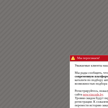
Мы переезжаем!
Уважаемые клиенты наш
Мы рады сообщить, чт
современную платфор
каталоги по подбору авт
возможностью подбора п
Регистрируйтесь, пожал
сайта
new.vincode.by
.
Уровни скидок будут п
регистрации. К сожале
перенести историю зака