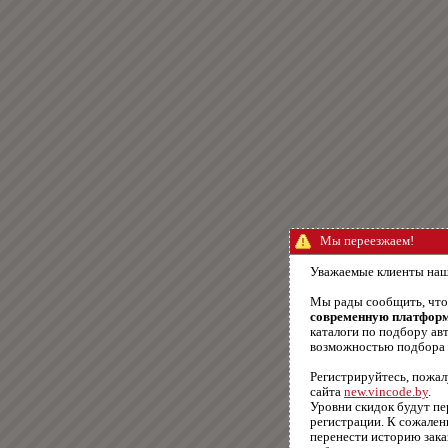
Мы переезжаем!
Уважаемые клиенты наш
Мы рады сообщить, чт
современную платфор
каталоги по подбору авт
возможностью подбора п
Регистрируйтесь, пожал
сайта
new.vincode.by
.
Уровни скидок будут п
регистрации. К сожале
перенести историю зака