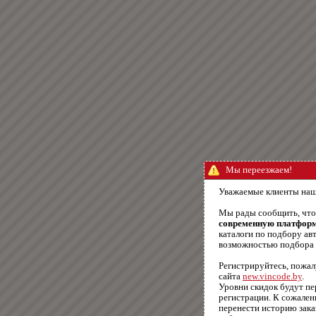
Мы переезжаем!
Уважаемые клиенты наш
Мы рады сообщить, чт
современную платфор
каталоги по подбору авт
возможностью подбора п
Регистрируйтесь, пожал
сайта
new.vincode.by
.
Уровни скидок будут п
регистрации. К сожале
перенести историю зака