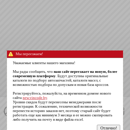
Мы переезжаем!
Уважаемые клиенты нашего магазина!
Мы рады сообщить, что
наш сайт переезжает на новую, более
современную платформу
. Будут доступны оригинальные
каталоги по подбору автозапчастей, каталоги масел, с
возможностью подбора по допускам и новая база кроссов.
Регистрируйтесь, пожалуйста, на временном домене нового
сайта
new.vincode.by
.
Уровни скидок будут перенесены менеджерами после
регистрации. К сожалению, технической возможности
перенести историю заказов нет, поэтому старый сайт будет
работать еще как минимум 3 месяца и ее можно скопировать
либо получить на почту в виде файла excel.