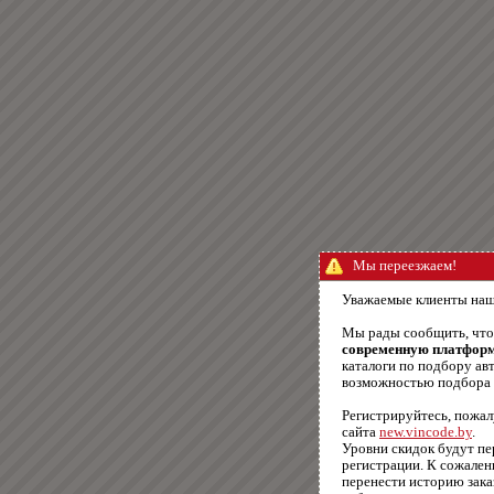
Мы переезжаем!
Уважаемые клиенты наш
Мы рады сообщить, чт
современную платфор
каталоги по подбору авт
возможностью подбора п
Регистрируйтесь, пожал
сайта
new.vincode.by
.
Уровни скидок будут п
регистрации. К сожале
перенести историю зака