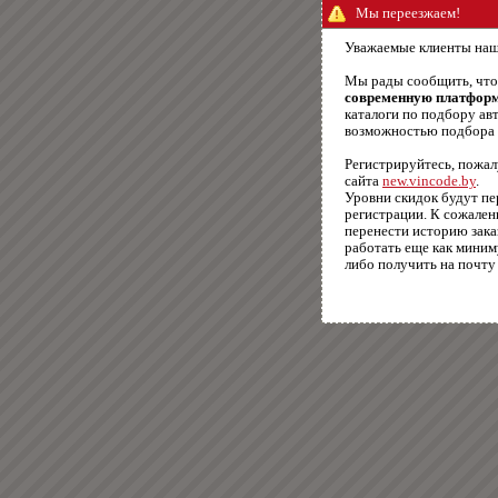
Мы переезжаем!
Уважаемые клиенты наш
Мы рады сообщить, чт
современную платфор
каталоги по подбору авт
возможностью подбора п
Регистрируйтесь, пожал
сайта
new.vincode.by
.
Уровни скидок будут п
регистрации. К сожале
перенести историю зака
работать еще как миним
либо получить на почту 