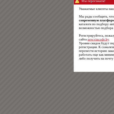
Мы переезжаем!
Уважаемые клиенты наш
Мы рады сообщить, чт
современную платфор
каталоги по подбору авт
возможностью подбора п
Регистрируйтесь, пожал
сайта
new.vincode.by
.
Уровни скидок будут п
регистрации. К сожале
перенести историю зака
работать еще как миним
либо получить на почту 